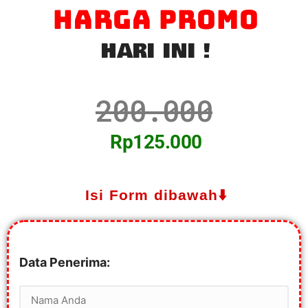
HARGA PROMO
HARI INI !
200.000
Rp125.000
Isi Form dibawah⬇️
Data Penerima: