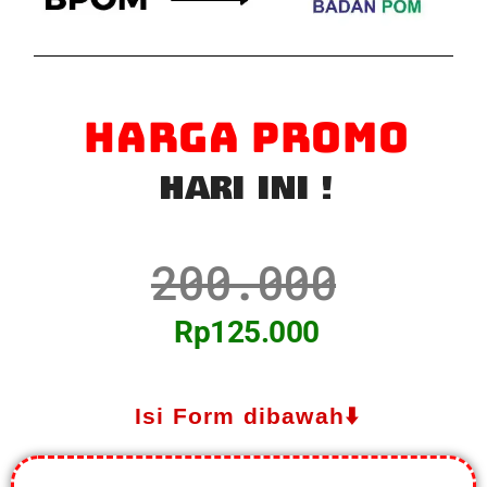
HARGA PROMO
HARI INI !
200.000
Rp125.000
Isi Form dibawah⬇️