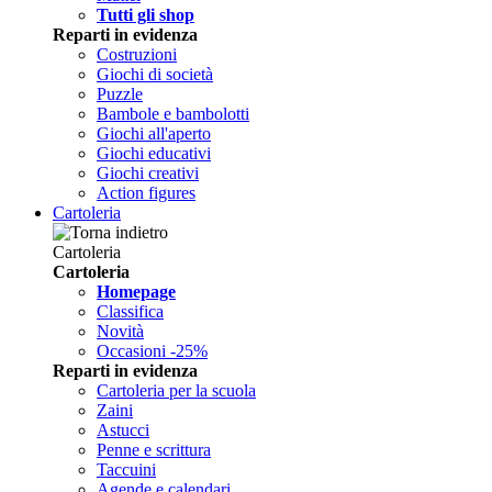
Tutti gli shop
Reparti in evidenza
Costruzioni
Giochi di società
Puzzle
Bambole e bambolotti
Giochi all'aperto
Giochi educativi
Giochi creativi
Action figures
Cartoleria
Cartoleria
Cartoleria
Homepage
Classifica
Novità
Occasioni -25%
Reparti in evidenza
Cartoleria per la scuola
Zaini
Astucci
Penne e scrittura
Taccuini
Agende e calendari