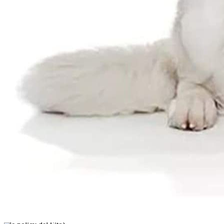
Valutazione generale
Nickname
Titolo recensione
Recensione
Invia
Cliccando su “Conferma” dichiari che il contenuto da te inserito è
conforme alle Condizioni Generali d’Uso del Sito ed alle Linee
Guida sui Contenuti Vietati. Puoi rileggere e modificare e
successivamente confermare il tuo contenuto. Tra poche ore lo
troverai online (in caso contrario verifica la conformità del contenuto