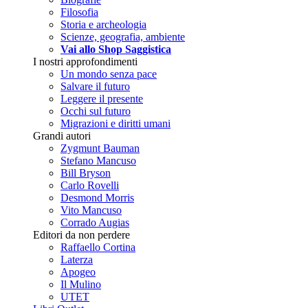
Filosofia
Storia e archeologia
Scienze, geografia, ambiente
Vai allo Shop Saggistica
I nostri approfondimenti
Un mondo senza pace
Salvare il futuro
Leggere il presente
Occhi sul futuro
Migrazioni e diritti umani
Grandi autori
Zygmunt Bauman
Stefano Mancuso
Bill Bryson
Carlo Rovelli
Desmond Morris
Vito Mancuso
Corrado Augias
Editori da non perdere
Raffaello Cortina
Laterza
Apogeo
Il Mulino
UTET