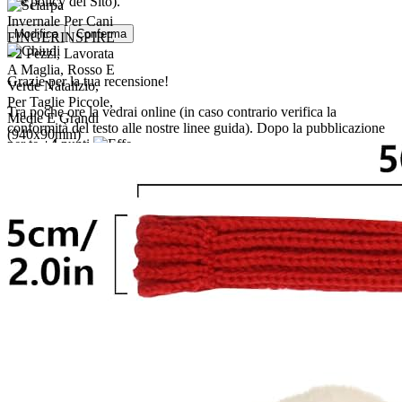
alle policy del Sito).
Modifica
Conferma
Grazie per la tua recensione!
Tra poche ore la vedrai online (in caso contrario verifica la
conformità del testo alle nostre linee guida). Dopo la pubblicazione
per te
+4
punti
5 €
Prezzo minimo ultimi 30 giorni:
5 €
Consegna veloce gratis fino all'11 maggio. Scopri di più
Vai
all'elenco
Venditore:
arhanparfum.com
(
Altre 6 offerte da 5 €
)
Aggiungi al carrello
Acquisto online e spedizione
Consegna a domicilio da
2,70 €