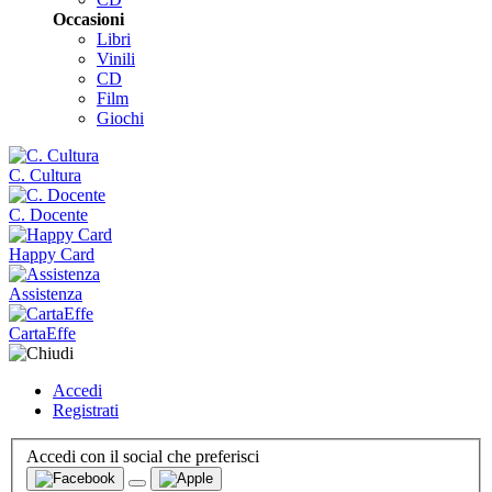
Occasioni
Libri
Vinili
CD
Film
Giochi
C. Cultura
C. Docente
Happy Card
Assistenza
CartaEffe
Accedi
Registrati
Accedi
con il social che preferisci