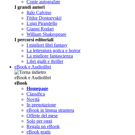
Copie autografate
I grandi autori
Italo Calvino
Fëdor Dostoevskij
Luigi Pirandello
Gianni Rodari
William Shakespeare
I percorsi editoriali
I migliori libri fantasy
La letteratura gotica e horror
La migliore fantascienza
Libri gialli e thriller
eBook e Audiolibri
eBook e Audiolibri
eBook
Homepage
Classifica
Novità
In prenotazione
eBook in lingua straniera
Offerte del mese
Solo per oggi
Regala un eBook
eBook gratis