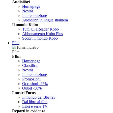
Audiolibri
Homepage
Novità
In prenotazione
Audiolibri in lingua straniera
Il mondo Kobo
Tutti gli eReader Kobo
Abbonamento Kobo Plus
Scopri il mondo Kobo
Film
Film
FIlm
Homepage
Classifica
Novità
In prenotazione
Promozioni
Occasioni -25%
Outlet -50%
I nostri Focus
Il mondo dei Blu-ray
Dal libro al film
Libri e serie TV
Reparti in evidenza