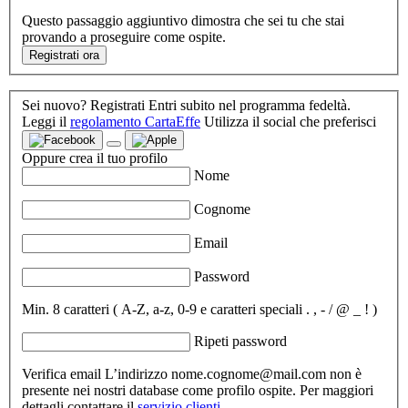
Questo passaggio aggiuntivo dimostra che sei tu che stai
provando a proseguire come ospite.
Registrati ora
Sei nuovo? Registrati
Entri subito nel programma fedeltà.
Leggi il
regolamento CartaEffe
Utilizza il social che preferisci
Oppure crea il tuo profilo
Nome
Cognome
Email
Password
Min. 8 caratteri ( A-Z, a-z, 0-9 e caratteri speciali . , - / @ _ ! )
Ripeti password
Verifica email
L’indirizzo nome.cognome@mail.com non è
presente nei nostri database come profilo ospite. Per maggiori
dettagli contattare il
servizio clienti