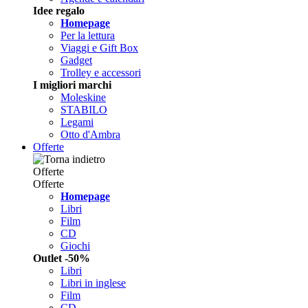
Idee regalo
Homepage
Per la lettura
Viaggi e Gift Box
Gadget
Trolley e accessori
I migliori marchi
Moleskine
STABILO
Legami
Otto d'Ambra
Offerte
Offerte
Offerte
Homepage
Libri
Film
CD
Giochi
Outlet -50%
Libri
Libri in inglese
Film
CD