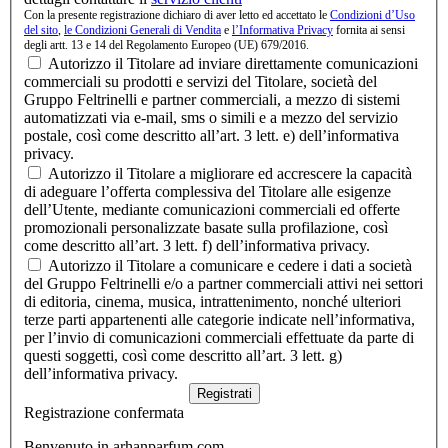
Con la presente registrazione dichiaro di aver letto ed accettato le
Condizioni d’Uso
del sito
,
le Condizioni Generali di Vendita
e
l’Informativa Privacy
fornita ai sensi
degli artt. 13 e 14 del Regolamento Europeo (UE) 679/2016.
Autorizzo il Titolare ad inviare direttamente comunicazioni
commerciali su prodotti e servizi del Titolare, società del
Gruppo Feltrinelli e partner commerciali, a mezzo di sistemi
automatizzati via e-mail, sms o simili e a mezzo del servizio
postale, così come descritto all’art. 3 lett. e) dell’informativa
privacy.
Autorizzo il Titolare a migliorare ed accrescere la capacità
di adeguare l’offerta complessiva del Titolare alle esigenze
dell’Utente, mediante comunicazioni commerciali ed offerte
promozionali personalizzate basate sulla profilazione, così
come descritto all’art. 3 lett. f) dell’informativa privacy.
Autorizzo il Titolare a comunicare e cedere i dati a società
del Gruppo Feltrinelli e/o a partner commerciali attivi nei settori
di editoria, cinema, musica, intrattenimento, nonché ulteriori
terze parti appartenenti alle categorie indicate nell’informativa,
per l’invio di comunicazioni commerciali effettuate da parte di
questi soggetti, così come descritto all’art. 3 lett. g)
dell’informativa privacy.
Registrati
Registrazione confermata
Benvenuto in arhanparfum.com,