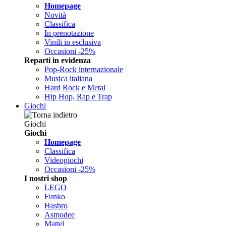
Homepage
Novità
Classifica
In prenotazione
Vinili in esclusiva
Occasioni -25%
Reparti in evidenza
Pop-Rock internazionale
Musica italiana
Hard Rock e Metal
Hip Hop, Rap e Trap
Giochi
Giochi
Giochi
Homepage
Classifica
Videogiochi
Occasioni -25%
I nostri shop
LEGO
Funko
Hasbro
Asmodee
Mattel