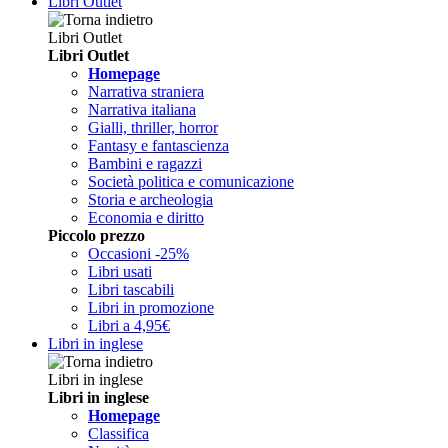
Libri Outlet
Libri Outlet
Libri Outlet
Homepage
Narrativa straniera
Narrativa italiana
Gialli, thriller, horror
Fantasy e fantascienza
Bambini e ragazzi
Società politica e comunicazione
Storia e archeologia
Economia e diritto
Piccolo prezzo
Occasioni -25%
Libri usati
Libri tascabili
Libri in promozione
Libri a 4,95€
Libri in inglese
Libri in inglese
Libri in inglese
Homepage
Classifica