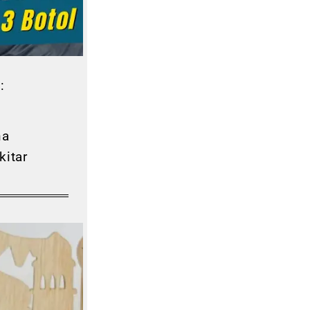
:
na
kitar