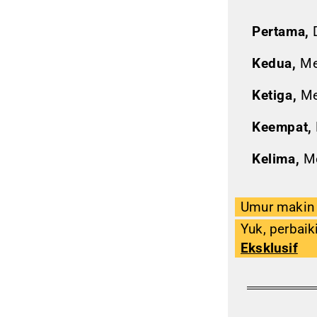
Pertama,
D
Kedua,
Me
Ketiga,
Men
Keempat,
Kelima,
Me
Umur maki
Yuk, perbaik
Eksklusif