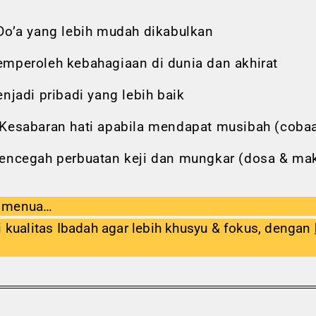
o’a yang lebih mudah dikabulkan
mperoleh kebahagiaan di dunia dan akhirat
jadi pribadi yang lebih baik
Kesabaran hati apabila mendapat musibah (cobaa
ncegah perbuatan keji dan mungkar (dosa & mak
n menua…
i kualitas Ibadah agar lebih khusyu & fokus, dengan