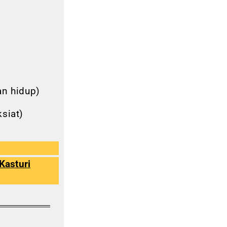
n hidup)
siat)
Kasturi