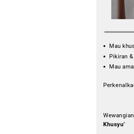
Mau khus
Pikiran &
Mau amal
Perkenalk
Wewangian 
Khusyu’