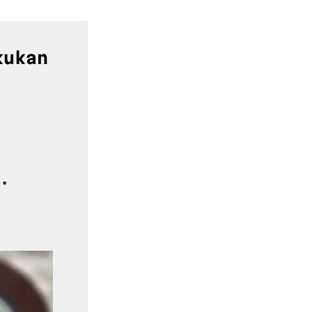
kukan
.