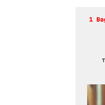
1 Ba
T